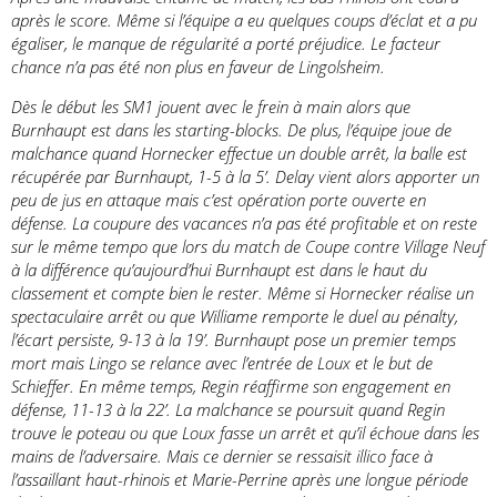
après le score. Même si l’équipe a eu quelques coups d’éclat et a pu
égaliser, le manque de régularité a porté préjudice. Le facteur
chance n’a pas été non plus en faveur de Lingolsheim.
Dès le début les SM1 jouent avec le frein à main alors que
Burnhaupt est dans les starting-blocks. De plus, l’équipe joue de
malchance quand Hornecker effectue un double arrêt, la balle est
récupérée par Burnhaupt, 1-5 à la 5’. Delay vient alors apporter un
peu de jus en attaque mais c’est opération porte ouverte en
défense. La coupure des vacances n’a pas été profitable et on reste
sur le même tempo que lors du match de Coupe contre Village Neuf
à la différence qu’aujourd’hui Burnhaupt est dans le haut du
classement et compte bien le rester. Même si Hornecker réalise un
spectaculaire arrêt ou que Williame remporte le duel au pénalty,
l’écart persiste, 9-13 à la 19’. Burnhaupt pose un premier temps
mort mais Lingo se relance avec l’entrée de Loux et le but de
Schieffer. En même temps, Regin réaffirme son engagement en
défense, 11-13 à la 22’. La malchance se poursuit quand Regin
trouve le poteau ou que Loux fasse un arrêt et qu’il échoue dans les
mains de l’adversaire. Mais ce dernier se ressaisit illico face à
l’assaillant haut-rhinois et Marie-Perrine après une longue période